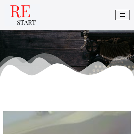
Siirry
suoraan
sisältöön